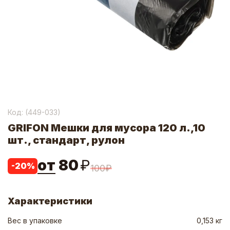
Код: (
449-033
)
GRIFON Мешки для мусора 120 л.,10
шт., стандарт, рулон
от
80
₽
-
20
%
100
₽
Характеристики
Вес в упаковке
0,153 кг