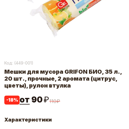
Код: (
449-001
)
Мешки для мусора GRIFON БИО, 35 л.,
20 шт., прочные, 2 аромата (цитрус,
цветы), рулон втулка
от
90
₽
-
18
%
110
₽
Характеристики