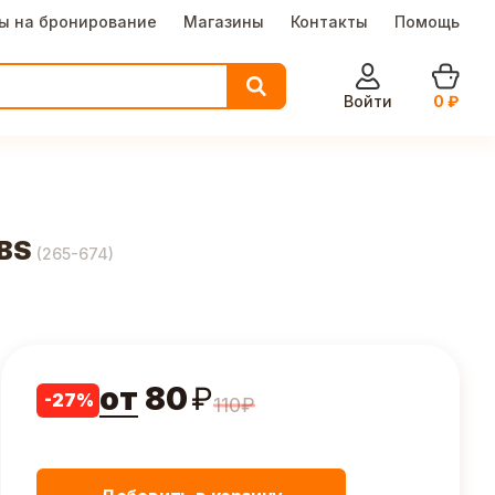
ы на бронирование
Магазины
Контакты
Помощь
Войти
0
₽
ABS
(
265-674
)
от
80
₽
-
27
%
110
₽