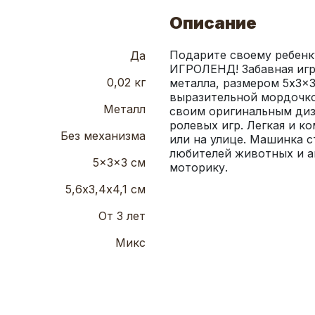
Описание
Подарите своему ребенку
Да
ИГРОЛЕНД! Забавная игр
0,02 кг
металла, размером 5x3x3
выразительной мордочко
Металл
своим оригинальным диз
ролевых игр. Легкая и к
Без механизма
или на улице. Машинка с
любителей животных и а
5x3x3 см
моторику.
5,6х3,4х4,1 см
От 3 лет
Микс