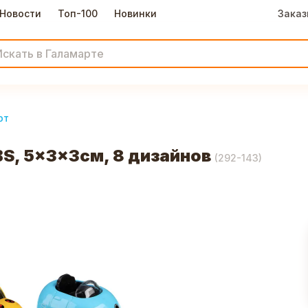
Новости
Топ-100
Новинки
Заказ
рт
S, 5x3x3см, 8 дизайнов
(
292-143
)