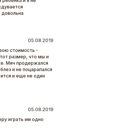
 ребенка и я не
 сдувается
я довольна
05.08.2019
свою стоимость -
тот размер, что мы и
дке. Мяч продержался
облез и не поцарапался
жится и еще не один
05.08.2019
еру играть им одно