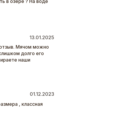
ь в озере ? На воде
13.01.2025
 отзыв. Мячом можно
 слишком долго его
бираете наши
01.12.2023
азмера , классная