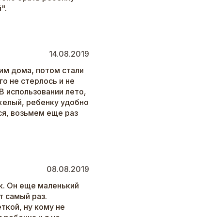
".
14.08.2019
им дома, потом стали
его не стерлось и не
 В использовании лето,
желый, ребенку удобно
тся, возьмем еще раз
08.08.2019
к. Он еще маленький
т самый раз.
ткой, ну кому не