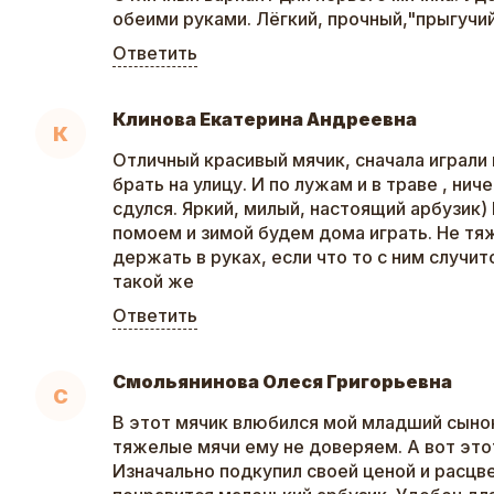
обеими руками. Лёгкий, прочный,"прыгучий
Ответить
Клинова Екатерина Андреевна
К
Отличный красивый мячик, сначала играли 
брать на улицу. И по лужам и в траве , нич
сдулся. Яркий, милый, настоящий арбузик)
помоем и зимой будем дома играть. Не тя
держать в руках, если что то с ним случи
такой же
Ответить
Смольянинова Олеся Григорьевна
С
В этот мячик влюбился мой младший сыно
тяжелые мячи ему не доверяем. А вот это
Изначально подкупил своей ценой и расцве