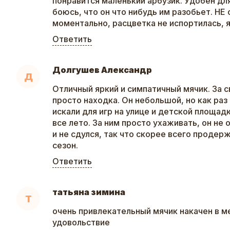
понравится маленький арбузик. Удобен для
боюсь, что он что нибудь им разобьет. НЕ
моментально, расцветка не испортилась, 
Ответить
Долгушев Александр
Д
Отличный яркий и симпатичный мячик. За 
просто находка. Он небольшой, но как раз 
искали для игр на улице и детской площа
все лето. За ним просто ухаживать, он не 
и не сдулся, так что скорее всего продер
сезон.
Ответить
татьяна зимина
Т
очень привлекательный мячик накачен в м
удовольствие