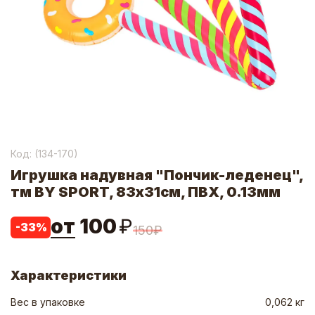
Код: (
134-170
)
Игрушка надувная "Пончик-леденец",
тм BY SPORT, 83х31см, ПВХ, 0.13мм
от
100
₽
-
33
%
150
₽
Характеристики
Вес в упаковке
0,062 кг