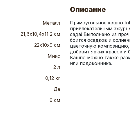
Описание
Прямоугольное кашпо Inb
Металл
привлекательным ажурны
21,6х10,4х11,2 см
сада! Выполнено из проч
боится осадков и солнеч
22х10х9 см
цветочную композицию, 
добавит ярких красок и 
Микс
Кашпо можно также разм
или подоконнике.
2 л
0,12 кг
Да
9 см