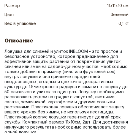
Размер
11х11х10 см
Цвет
Зеленый
Вес в упаковке
0,1 кг
Описание
Ловушка для слизней и улиток INBLOOM - это простое и 
безопасное устройство, которое предназначено для 
эффективной защиты растений от повреждения улиток, 
слизней или змей на садово-дачном участке. Необходимо 
только добавить приманку (пиво или фруктовый сок) 
внутрь ловушки и она привлечет вредителей 
плодоовощных, ягодных и цветочно-декоративных 
культур до 1.5-метрового радиуса и заманит в ловушку до 
50 слизняков и улиток за один раз. Ловушку необходимо 
расположить рядом на грядке с капустой, листьями 
салата, земляникой, картофелем и другими сочными 
растениями. Пластиковая ловушка обеспечивает защиту 
вашего урожая без химии, не используя пестициды. 
Пластиковый корпус ловушки гарантирует долгий срок 
службы. Компактный размер 11х10см, 2шт. Для достижения 
наилучшего результата необходимо использовать более 
одной ловушки.