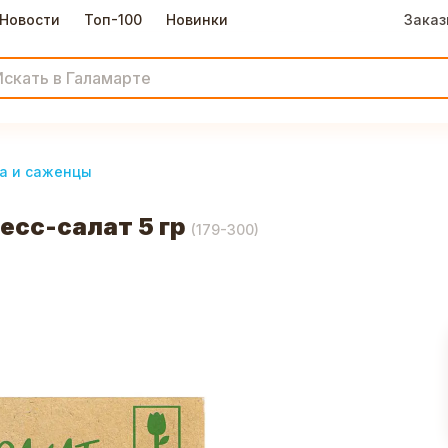
Новости
Топ-100
Новинки
Заказ
а и саженцы
сс-салат 5 гр
(
179-300
)