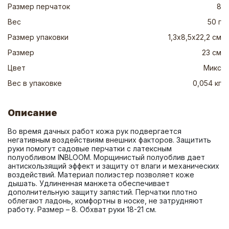
Размер перчаток
8
Вес
50 г
Размер упаковки
1,3х8,5х22,2 см
Размер
23 см
Цвет
Микс
Вес в упаковке
0,054 кг
Описание
Во время дачных работ кожа рук подвергается 
негативным воздействиям внешних факторов. Защитить 
руки помогут садовые перчатки с латексным 
полуобливом INBLOOM. Морщинистый полуоблив дает 
антискользящий эффект и защиту от влаги и механических 
воздействий. Материал полиэстер позволяет коже 
дышать. Удлиненная манжета обеспечивает 
дополнительную защиту запястий. Перчатки плотно 
облегают ладонь, комфортны в носке, не затрудняют 
работу. Размер – 8. Обхват руки 18-21 см.