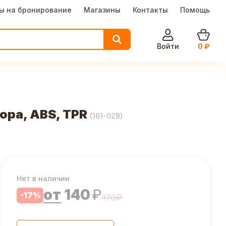
ы на бронирование
Магазины
Контакты
Помощь
Войти
0
₽
ора, ABS, TPR
(
161-028
)
Нет в наличии
от
140
₽
-
17
%
170
₽