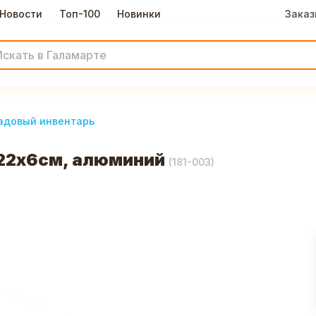
Новости
Топ-100
Новинки
Заказ
адовый инвентарь
 22х6см, алюминий
(
181-003
)