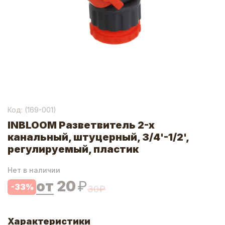
Код: (
169-001
)
INBLOOM Разветвитель 2-х
канальный, штуцерный, 3/4'-1/2',
регулируемый, пластик
Нет в наличии
от
20
₽
-
33
%
30
₽
Характеристики