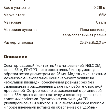
Вес в упаковке
0,219 кг
Марка стали
65М
Материал
Сталь
Материал рукоятки
Полипропилен,
термопластичная резина
Размер упаковки
25,3х8,8х2,3 см
Описание
Секатор садовый (контактный) с наковальней INBLOOM, 
сталь 65 м, PP+TPR – это эффективный инструмент для 
обрезки веток диаметром до 25 мм. Модель с контактным 
механизмом-наковальней концентрирует усилие на 
небольшой площади, обеспечивая ровный срез без 
сдавливания и расщепления даже при работе с плотной 
древесиной. Острое лезвие из закалённой марганцевой 
стали 65М долго держит заточку и легко справляется с 
толстыми побегами. Рукоятки из комбинации ПП 
(полипропилена) и мягкого ТПР с анатомическим изгибом 
и прорезиненными вставками обеспечивают удобный 