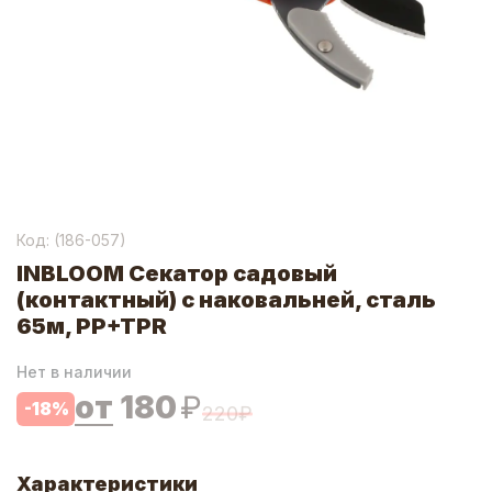
Код: (
186-057
)
INBLOOM Секатор садовый
(контактный) с наковальней, сталь
65м, PP+TPR
Нет в наличии
от
180
₽
-
18
%
220
₽
Характеристики