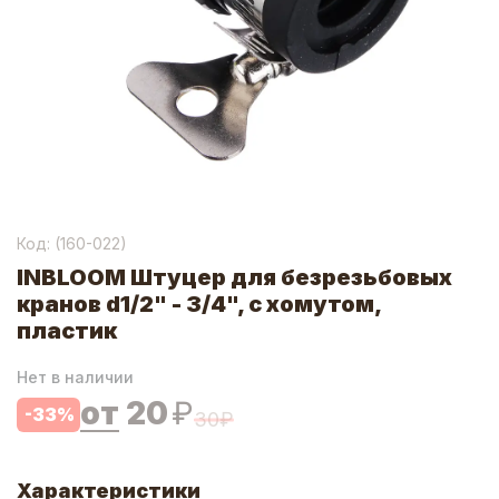
Код: (
160-022
)
INBLOOM Штуцер для безрезьбовых
кранов d1/2" - 3/4", с хомутом,
пластик
Нет в наличии
от
20
₽
-
33
%
30
₽
Характеристики