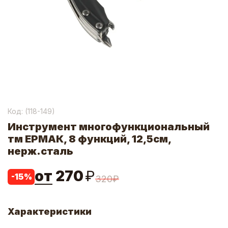
Код: (
118-149
)
Инструмент многофункциональный
тм ЕРМАК, 8 функций, 12,5см,
нерж.сталь
от
270
₽
-
15
%
320
₽
Характеристики