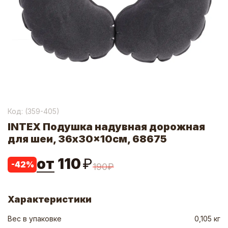
Код: (
359-405
)
INTEX Подушка надувная дорожная
для шеи, 36x30x10см, 68675
от
110
₽
-
42
%
190
₽
Характеристики
Вес в упаковке
0,105 кг