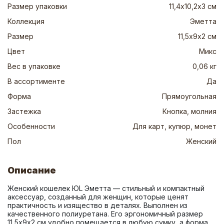
Размер упаковки
11,4х10,2х3 см
Коллекция
Эметта
Размер
11,5х9х2 см
Цвет
Микс
Вес в упаковке
0,06 кг
В ассортименте
Да
Форма
Прямоугольная
Застежка
Кнопка, молния
Особенности
Для карт, купюр, монет
Пол
Женский
Описание
Женский кошелек ЮL Эметта — стильный и компактный 
аксессуар, созданный для женщин, которые ценят 
практичность и изящество в деталях. Выполнен из 
качественного полиуретана. Его эргономичный размер 
11,5х9х2 см удобно помещается в любую сумку, а форма 