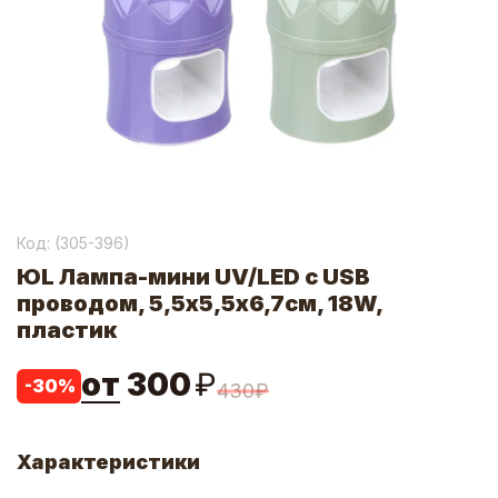
Код: (
305-396
)
ЮL Лампа-мини UV/LED с USB
проводом, 5,5х5,5х6,7см, 18W,
пластик
от
300
₽
-
30
%
430
₽
Характеристики