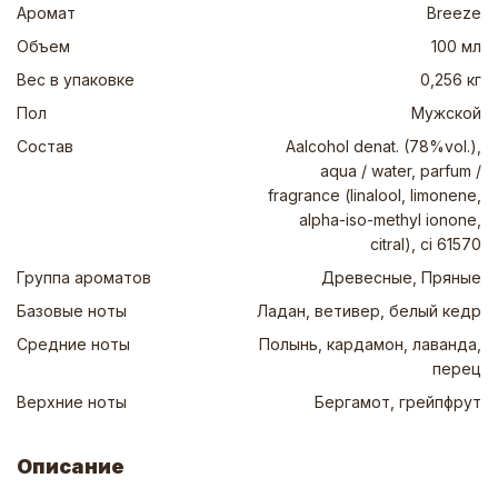
Аромат
Breeze
Объем
100 мл
Вес в упаковке
0,256 кг
Пол
Мужской
Состав
Aalcohol denat. (78%vol.),
aqua / water, parfum /
fragrance (linalool, limonene,
alpha-iso-methyl ionone,
citral), ci 61570
Группа ароматов
Древесные, Пряные
Базовые ноты
Ладан, ветивер, белый кедр
Средние ноты
Полынь, кардамон, лаванда,
перец
Верхние ноты
Бергамот, грейпфрут
Описание