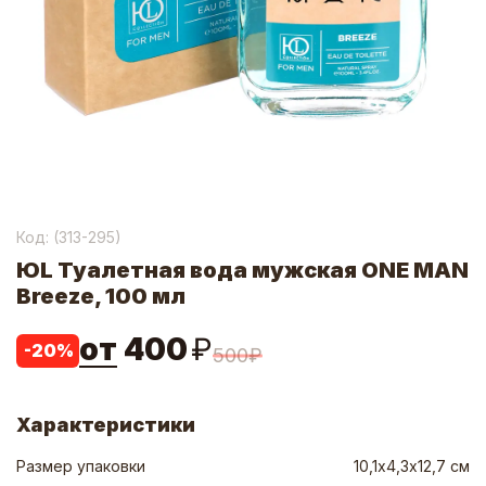
Код: (
313-295
)
ЮL Туалетная вода мужская ONE MAN
Breeze, 100 мл
от
400
₽
-
20
%
500
₽
Характеристики
Размер упаковки
10,1х4,3х12,7 см