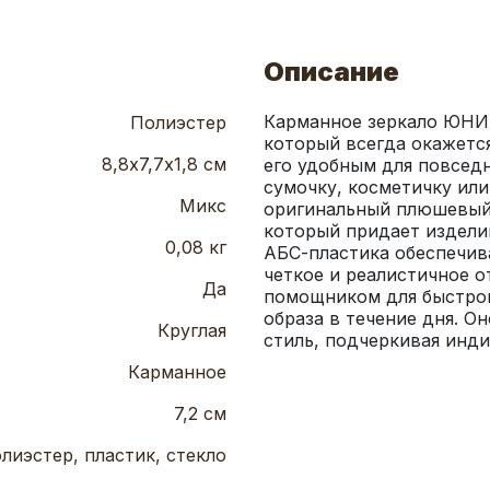
Описание
Карманное зеркало ЮНИL
Полиэстер
который всегда окажется
8,8х7,7х1,8 см
его удобным для повседн
сумочку, косметичку или
Микс
оригинальный плюшевый 
который придает издели
0,08 кг
АБС-пластика обеспечива
четкое и реалистичное о
Да
помощником для быстрог
образа в течение дня. О
Круглая
стиль, подчеркивая инд
Карманное
7,2 см
лиэстер, пластик, стекло