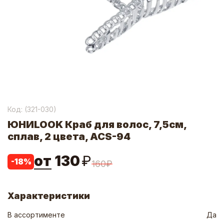
Код: (
321-030
)
ЮНИLOOK Краб для волос, 7,5см,
сплав, 2 цвета, ACS-94
от
130
₽
-
18
%
160
₽
Характеристики
В ассортименте
Да