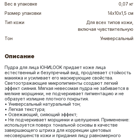
Вес в упаковке
0,07 кг
Размер упаковки
14х10х1,5 см
Тип кожи
Для всех типов кожи,
включая чувствительную
Тон
Универсальный
Описание
Пудра для лица ЮНИLOOK придает коже лица 
естественный и безупречный вид, продлевает стойкость 
макияжа и усиливает его маскирующие свойства. 
Светоотражающие микропигменты создают легкий 
эффект сияния. Мягкая невесомая пудра не забивается в 
мелкие морщинки, не подчеркивает пигментацию и не 
образует излишне плотного покрытия. 
• Универсальный натуральный тон; 
• Легкая текстура; 
• Освежающий, сияющий эффект; 
• Не подчеркивает морщинки и шелушения. Применение: 
используется поверх тональной основы в качестве 
завершающего штриха для коррекции цветовых 
несовершенств кожи и придания лицу равномерного 