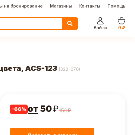
ы на бронирование
Магазины
Контакты
Помощь
Войти
0
₽
цвета, ACS-123
(
322-070
)
от
50
₽
-
66
%
150
₽