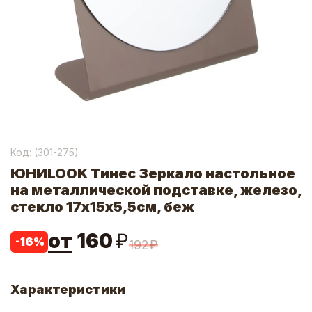
Код: (
301-275
)
ЮНИLOOK Тинес Зеркало настольное
на металлической подставке, железо,
стекло 17х15х5,5см, беж
от
160
₽
-
16
%
192
₽
Характеристики