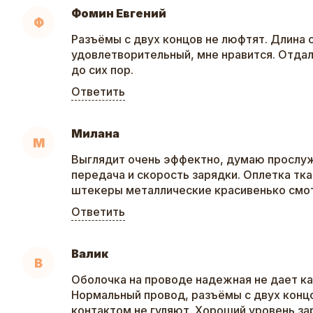
Фомин Евгений
Ф
Разъёмы с двух концов не люфтят. Длина 
удовлетворительный, мне нравится. Отдал
до сих пор.
Ответить
Милана
М
Выглядит очень эффектно, думаю прослуж
передача и скорость зарядки. Оплетка тка
штекеры металлические красивенько смо
Ответить
Валик
В
Оболочка на проводе надежная не дает ка
Нормальный провод, разъёмы с двух конц
контактом не гуляют. Хороший уровень з