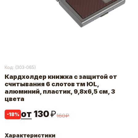
Код: (
303-065
)
Кардхолдер книжка с защитой от
считывания 6 слотов тм ЮL,
алюминий, пластик, 9,8х6,5 см, 3
цвета
от
130
₽
-
18
%
160
₽
Характеристики