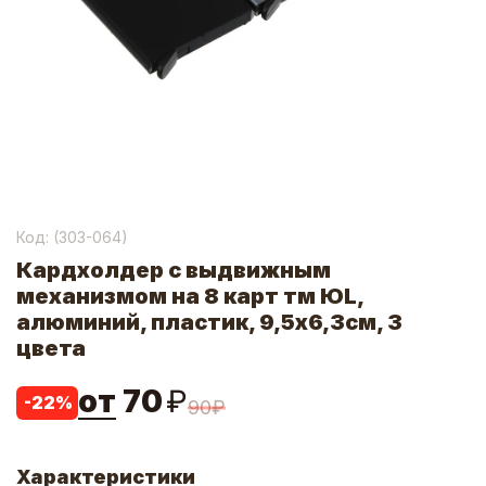
Код: (
303-064
)
Кардхолдер с выдвижным
механизмом на 8 карт тм ЮL,
алюминий, пластик, 9,5х6,3см, 3
цвета
от
70
₽
-
22
%
90
₽
Характеристики