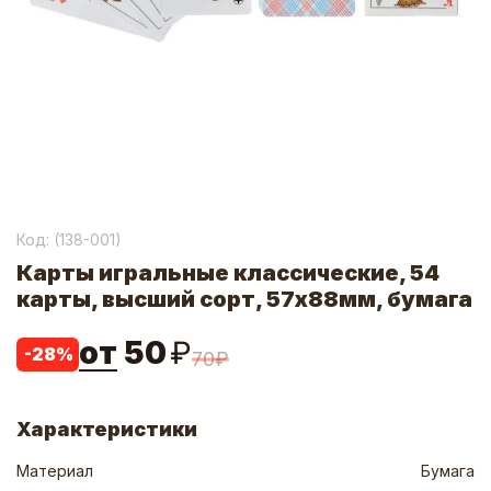
Код: (
138-001
)
Карты игральные классические, 54
карты, высший сорт, 57х88мм, бумага
от
50
₽
-
28
%
70
₽
Характеристики
Материал
Бумага