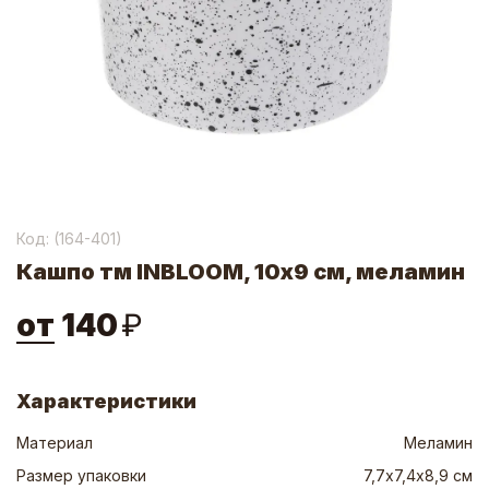
Код: (
164-401
)
Кашпо тм INBLOOM, 10х9 см, меламин
от
140
₽
Характеристики
Материал
Меламин
Размер упаковки
7,7х7,4х8,9 см