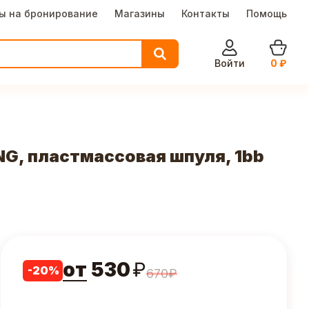
ы на бронирование
Магазины
Контакты
Помощь
Войти
0
₽
NG, пластмассовая шпуля, 1bb
от
530
₽
-
20
%
670
₽