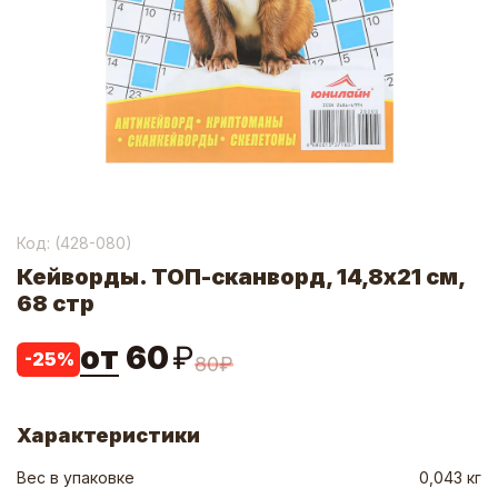
Код: (
428-080
)
Кейворды. ТОП-сканворд, 14,8x21 см,
68 стр
от
60
₽
-
25
%
80
₽
Характеристики
Вес в упаковке
0,043 кг