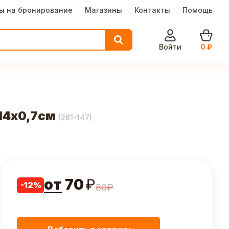
ы на бронирование
Магазины
Контакты
Помощь
Войти
0
₽
14х0,7см
(
281-147
)
от
70
₽
-
12
%
80
₽