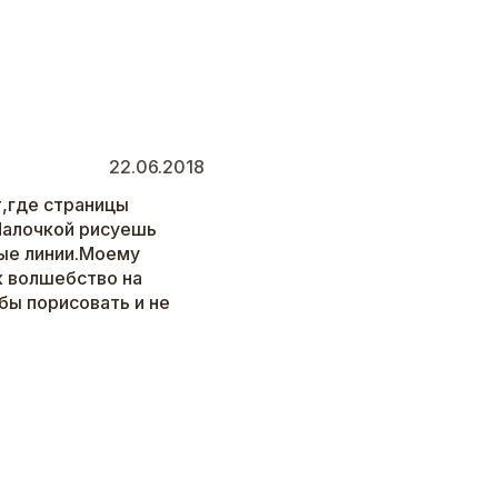
22.06.2018
т,где страницы
Палочкой рисуешь
ные линии.Моему
к волшебство на
бы порисовать и не