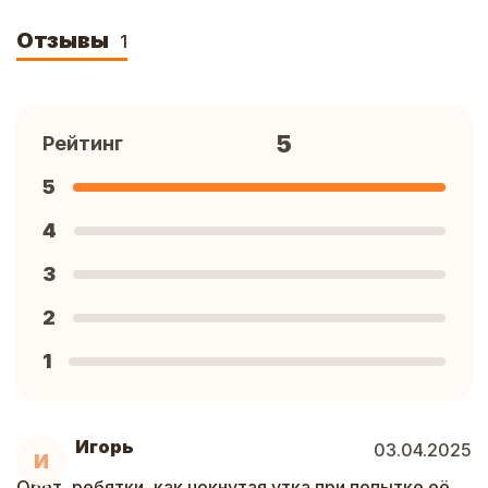
Отзывы
1
5
Рейтинг
5
4
3
2
1
Игорь
03.04.2025
И
Орёт, ребятки, как чокнутая утка при попытке её