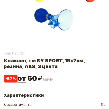
Код: (
195-121
)
Клаксон, тм BY SPORT, 15х7см,
резина, ABS, 3 цвета
от
60
₽
-
57
%
140
₽
Характеристики
В ассортименте
Да