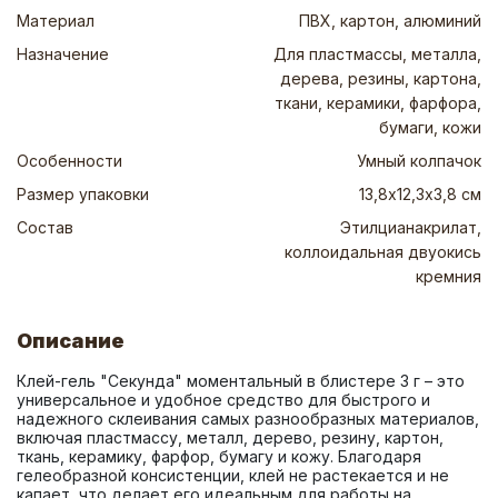
Материал
ПВХ, картон, алюминий
Назначение
Для пластмассы, металла,
дерева, резины, картона,
ткани, керамики, фарфора,
бумаги, кожи
Особенности
Умный колпачок
Размер упаковки
13,8х12,3х3,8 см
Состав
Этилцианакрилат,
коллоидальная двуокись
кремния
Описание
Клей-гель "Секунда" моментальный в блистере 3 г – это 
универсальное и удобное средство для быстрого и 
надежного склеивания самых разнообразных материалов, 
включая пластмассу, металл, дерево, резину, картон, 
ткань, керамику, фарфор, бумагу и кожу. Благодаря 
гелеобразной консистенции, клей не растекается и не 
капает, что делает его идеальным для работы на 