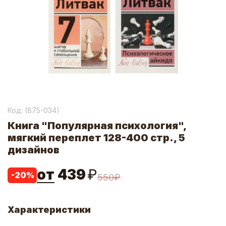
Код: (
875-034
)
Книга "Популярная психология",
мягкий переплет 128-400 стр., 5
дизайнов
от
439
₽
-
20
%
550
₽
Характеристики