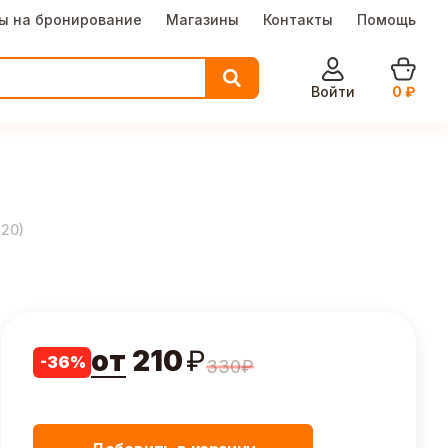
ы на бронирование
Магазины
Контакты
Помощь
Войти
0
₽
220
)
от
210
₽
-
36
%
330
₽