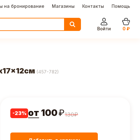
ы на бронирование
Магазины
Контакты
Помощь
Войти
0
₽
x17x12см
(
457-782
)
от
100
₽
-
23
%
130
₽