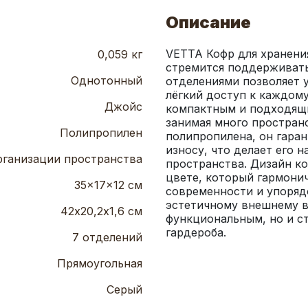
Описание
VETTA Кофр для хранения
0,059 кг
стремится поддерживать 
Однотонный
отделениями позволяет 
лёгкий доступ к каждому 
Джойс
компактным и подходящи
занимая много пространс
Полипропилен
полипропилена, он гаран
износу, что делает его
рганизации пространства
пространства. Дизайн к
цвете, который гармонич
35x17x12 см
современности и упорядо
эстетичному внешнему в
42х20,2х1,6 см
функциональным, но и с
гардероба.
7 отделений
Прямоугольная
Серый