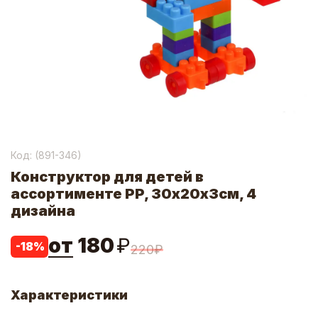
Код: (
891-346
)
Конструктор для детей в
ассортименте PP, 30х20x3см, 4
дизайна
от
180
₽
-
18
%
220
₽
Характеристики