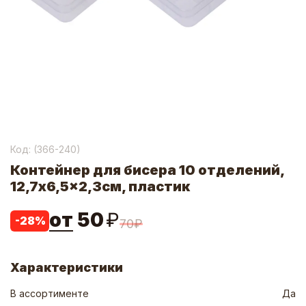
Код: (
366-240
)
Контейнер для бисера 10 отделений,
12,7x6,5x2,3см, пластик
от
50
₽
-
28
%
70
₽
Характеристики
В ассортименте
Да