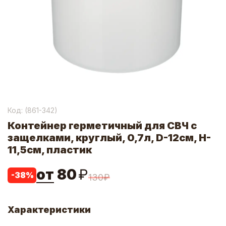
Код: (
861-342
)
Контейнер герметичный для СВЧ с
защелками, круглый, 0,7л, D-12см, H-
11,5см, пластик
от
80
₽
-
38
%
130
₽
Характеристики