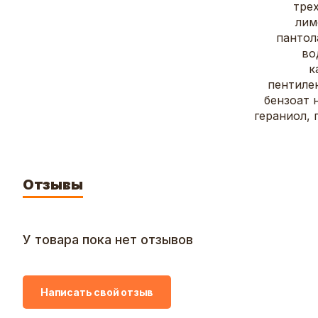
трех
лим
пантол
во
к
пентиле
бензоат 
гераниол, 
Отзывы
У товара пока нет отзывов
Написать свой отзыв