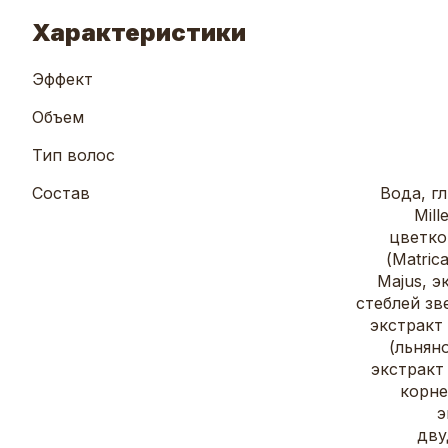
Характеристики
Эффект
Объем
Тип волос
Состав
Вода, гл
Mill
цветко
(Matric
Majus, э
стеблей зв
экстракт 
(льнян
экстракт
корне
э
дву