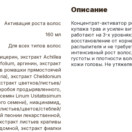
Описание
Концентрат-активатор ро
Активация роста волос
купажа трав и усилен ви
160 мл
работают на 3-х уровнях:
восстановление от корн
Для всех типов волос
распылителя и не требуе
интенсивный рост волос,
ицерин, экстракт Achillea
густоты и плотности вол
efolium, аргинин, экстракт
кожи головы. Не утяжеля
в ромашки прямостоячей
aria), экстракт Chelidonium
кстракт цветков/листьев/
еробоя продырявленного,
семян Linum Usitatissimum
ого семени), ниацинамид,
 листьев/цветов/стеблей/
й пеонии лекарственной,
кстракт листьев крапивы
домной, экстракт фиалки