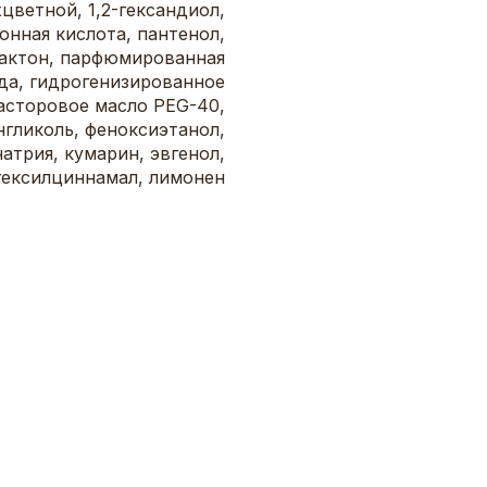
цветной, 1,2-гександиол,
онная кислота, пантенол,
актон, парфюмированная
да, гидрогенизированное
асторовое масло PEG-40,
нгликоль, феноксиэтанол,
натрия, кумарин, эвгенол,
гексилциннамал, лимонен