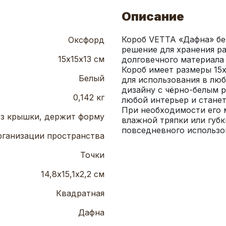
Описание
Короб VETTA «Дафна» бе
Оксфорд
решение для хранения ра
15х15х13 см
долговечного материала 
Короб имеет размеры 15x
Белый
для использования в лю
дизайну с чёрно-белым р
0,142 кг
любой интерьер и станет
При необходимости его м
з крышки, держит форму
влажной тряпки или губк
повседневного использо
рганизации пространства
Точки
14,8х15,1х2,2 см
Квадратная
Дафна