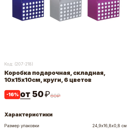
Код: (
207-218
)
Коробка подарочная, складная,
10х15х10см, круги, 6 цветов
от
50
₽
-
16
%
60
₽
Характеристики
Размер упаковки
24,9х16,8х0,8 см