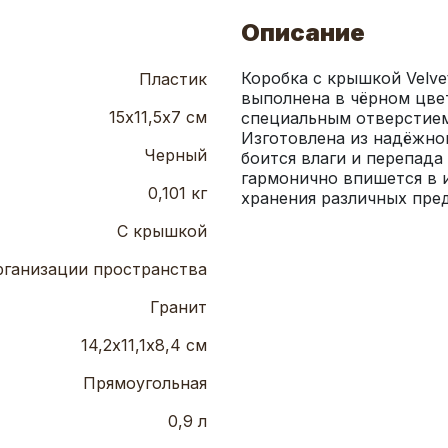
Описание
Коробка с крышкой Velve
Пластик
выполнена в чёрном цвет
15х11,5х7 см
специальным отверстием
Изготовлена из надёжног
Черный
боится влаги и перепада 
гармонично впишется в 
0,101 кг
хранения различных пре
С крышкой
рганизации пространства
Гранит
14,2х11,1х8,4 см
Прямоугольная
0,9 л