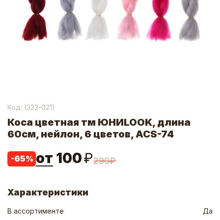
Код: (
323-021
)
Коса цветная тм ЮНИLOOK, длина
60см, нейлон, 6 цветов, ACS-74
от
100
₽
-
65
%
290
₽
Характеристики
В ассортименте
Да