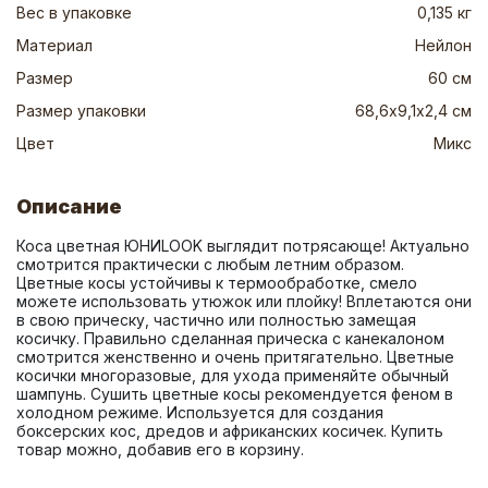
Вес в упаковке
0,135 кг
Материал
Нейлон
Размер
60 см
Размер упаковки
68,6х9,1х2,4 см
Цвет
Микс
Описание
Коса цветная ЮНИLOOK выглядит потрясающе! Актуально 
смотрится практически с любым летним образом. 
Цветные косы устойчивы к термообработке, смело 
можете использовать утюжок или плойку! Вплетаются они 
в свою прическу, частично или полностью замещая 
косичку. Правильно сделанная прическа с канекалоном 
смотрится женственно и очень притягательно. Цветные 
косички многоразовые, для ухода применяйте обычный 
шампунь. Сушить цветные косы рекомендуется феном в 
холодном режиме. Используется для создания 
боксерских кос, дредов и африканских косичек. Купить 
товар можно, добавив его в корзину.