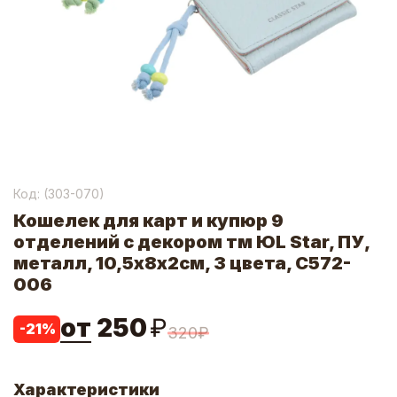
Код: (
303-070
)
Кошелек для карт и купюр 9
отделений с декором тм ЮL Star, ПУ,
металл, 10,5х8х2см, 3 цвета, С572-
006
от
250
₽
-
21
%
320
₽
Характеристики