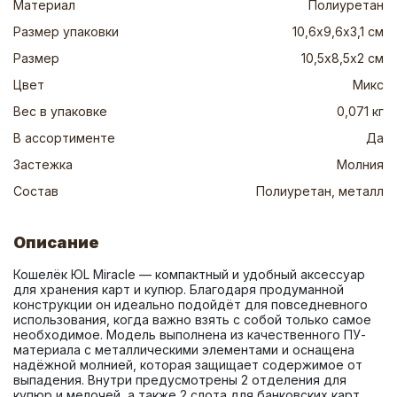
Материал
Полиуретан
Размер упаковки
10,6х9,6х3,1 см
Размер
10,5х8,5х2 см
Цвет
Микс
Вес в упаковке
0,071 кг
В ассортименте
Да
Застежка
Молния
Состав
Полиуретан, металл
Описание
Кошелёк ЮL Miracle — компактный и удобный аксессуар 
для хранения карт и купюр. Благодаря продуманной 
конструкции он идеально подойдёт для повседневного 
использования, когда важно взять с собой только самое 
необходимое. Модель выполнена из качественного ПУ-
материала с металлическими элементами и оснащена 
надёжной молнией, которая защищает содержимое от 
выпадения. Внутри предусмотрены 2 отделения для 
купюр и мелочей, а также 2 слота для банковских карт, 