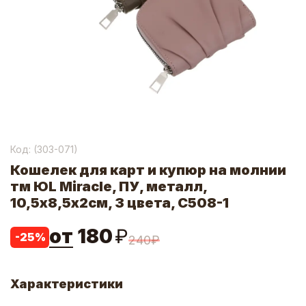
Код: (
303-071
)
Кошелек для карт и купюр на молнии
тм ЮL Miracle, ПУ, металл,
10,5х8,5х2см, 3 цвета, С508-1
от
180
₽
-
25
%
240
₽
Характеристики