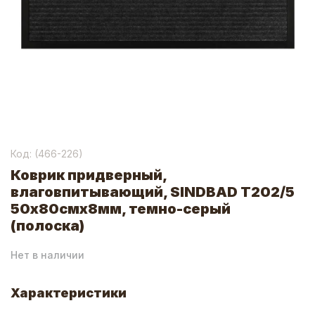
Код: (
466-226
)
Коврик придверный,
влаговпитывающий, SINDBAD Т202/5
50х80смх8мм, темно-серый
(полоска)
Нет в наличии
Характеристики