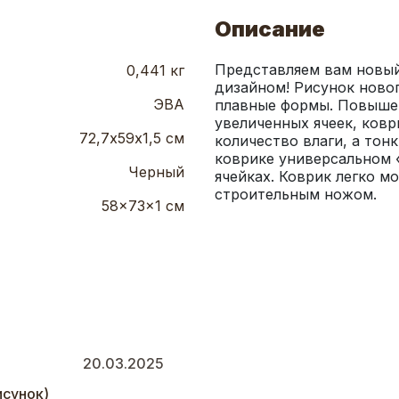
Описание
Представляем вам новый
0,441 кг
дизайном! Рисунок новог
ЭВА
плавные формы. Повышена
увеличенных ячеек, ковр
72,7х59х1,5 см
количество влаги, а тонк
коврике универсальном «
Черный
ячейках. Коврик легко м
строительным ножом.
58x73x1 см
20.03.2025
исунок)